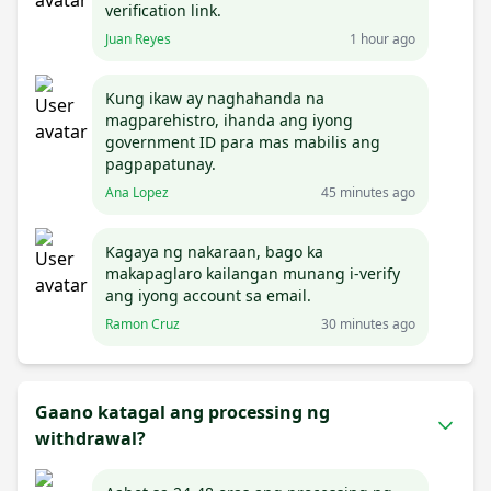
verification link.
Juan Reyes
1 hour ago
Kung ikaw ay naghahanda na
magparehistro, ihanda ang iyong
government ID para mas mabilis ang
pagpapatunay.
Ana Lopez
45 minutes ago
Kagaya ng nakaraan, bago ka
makapaglaro kailangan munang i-verify
ang iyong account sa email.
Ramon Cruz
30 minutes ago
Gaano katagal ang processing ng
withdrawal?